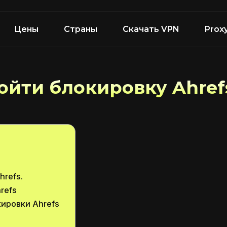
Цены
Страны
Скачать VPN
Prox
ойти блокировку Ahref
hrefs.
refs
ировки Ahrefs