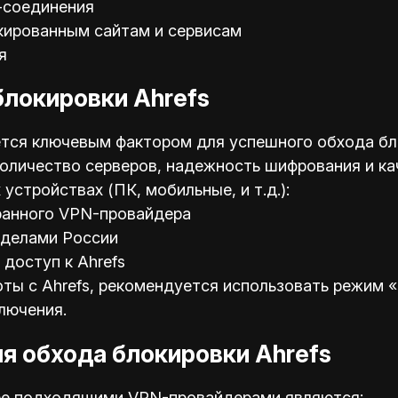
-соединения
кированным сайтам и сервисам
я
блокировки Ahrefs
ся ключевым фактором для успешного обхода бло
 количество серверов, надежность шифрования и к
устройствах (ПК, мобильные, и т.д.):
ранного VPN-провайдера
еделами России
доступ к Ahrefs
ы с Ahrefs, рекомендуется использовать режим «k
лючения.
я обхода блокировки Ahrefs
лее подходящими VPN-провайдерами являются: