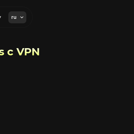
ru
y
s с VPN