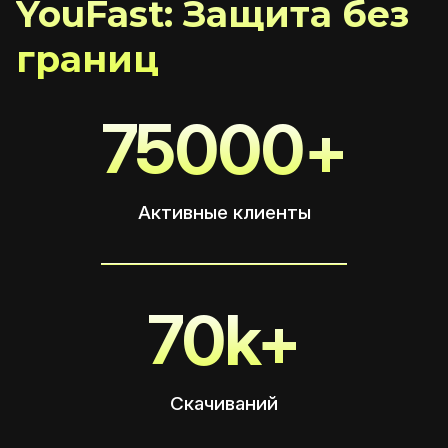
YouFast: Защита без
границ
75000+
Активные клиенты
70k+
Скачиваний