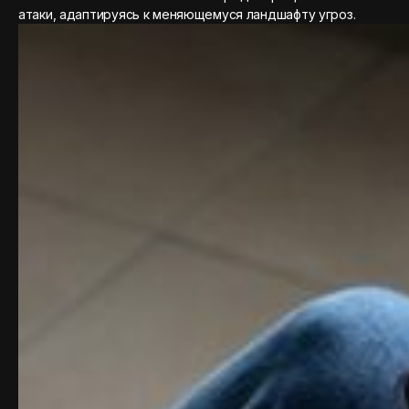
атаки, адаптируясь к меняющемуся ландшафту угроз.