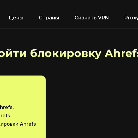
Цены
Страны
Скачать VPN
Prox
ойти блокировку Ahref
hrefs.
refs
ировки Ahrefs