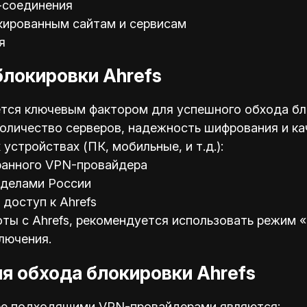
-соединения
кированным сайтам и сервисам
я
блокировки Ahrefs
ся ключевым фактором для успешного обхода бло
 количество серверов, надежность шифрования и к
устройствах (ПК, мобильные, и т.д.):
ранного VPN-провайдера
еделами России
доступ к Ahrefs
ы с Ahrefs, рекомендуется использовать режим «k
лючения.
я обхода блокировки Ahrefs
лее подходящими VPN-провайдерами являются: