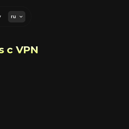
ru
y
s с VPN