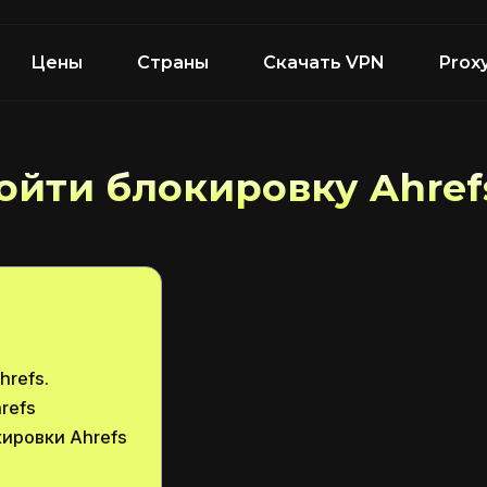
Цены
Страны
Скачать VPN
Prox
ойти блокировку Ahref
hrefs.
refs
ировки Ahrefs