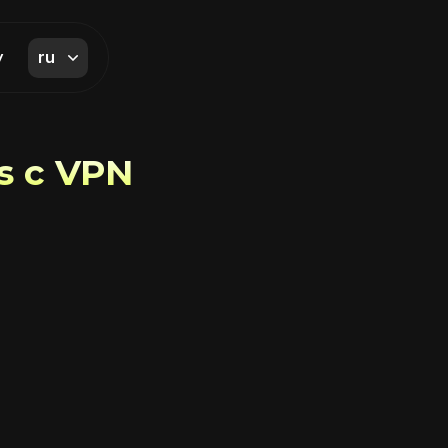
ru
y
s с VPN