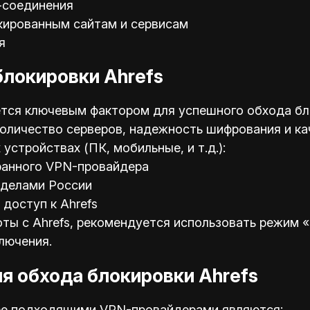
-соединения
кированным сайтам и сервисам
я
блокировки Ahrefs
ся ключевым фактором для успешного обхода бло
 количество серверов, надежность шифрования и к
устройствах (ПК, мобильные, и т.д.):
ранного VPN-провайдера
еделами России
доступ к Ahrefs
ы с Ahrefs, рекомендуется использовать режим «k
лючения.
я обхода блокировки Ahrefs
лее подходящими VPN-провайдерами являются: